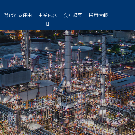
選ばれる理由
事業内容
会社概要
採用情報
築
、技術的なスキルアップはもちろん
創
も重要なスキルと考え、さまざまな
技
ます。