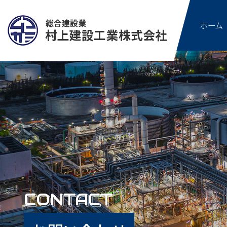
ホーム
建築工事
良い建築物を提供し続けるため
のこと、コミュニケーション能力
場を通して技術者を養成しており
CONTACT
CONTACT